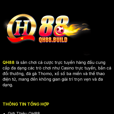
QH88
là sân chơi cá cược trực tuyến hàng đầu cung
cấp đa dạng các trò chơi như Casino trực tuyến, bắn cá
đổi thưởng, đá gà Thomo, xổ số ba miền và thể thao
điện tử, mang đến không gian giải trí trọn vẹn và đa
dạng.
THÔNG TIN TỔNG HỢP
Giới Thiệu QH88