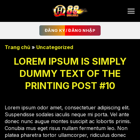
Bỏ
qua
nội
dung
ĐĂNG KÝ/ ĐĂNG NHẬP
Trang chủ
»
Uncategorized
LOREM IPSUM IS SIMPLY
DUMMY TEXT OF THE
PRINTING POST #10
Lorem ipsum odor amet, consectetuer adipiscing elit.
Suspendisse sodales iaculis neque mi porta. Vel ante
donec nunc augue montes suscipit ac lobortis primis.
Conubia mus eget risus nullam fermentum leo. Non
platea pharetra tortor ullamcorper, ridiculus donec