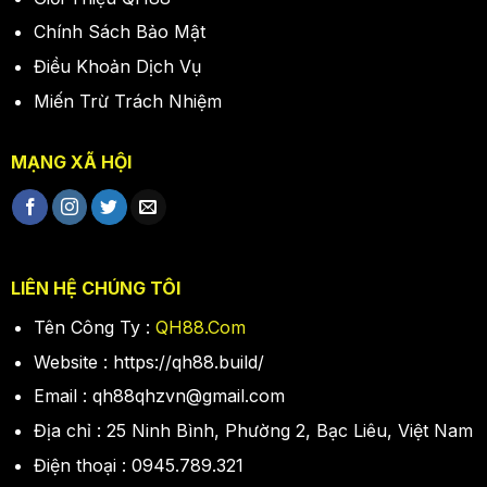
Chính Sách Bảo Mật
Điều Khoản Dịch Vụ
Miến Trừ Trách Nhiệm
MẠNG XÃ HỘI
LIÊN HỆ CHÚNG TÔI
Tên Công Ty :
QH88.Com
Website : https://qh88.build/
Email :
qh88qhzvn@gmail.com
Địa chỉ : 25 Ninh Bình, Phường 2, Bạc Liêu, Việt Nam
Điện thoại : 0945.789.321