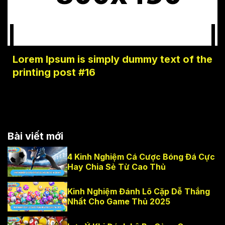
Lorem Ipsum is simply dummy text of the
printing post #16
Bài viết mới
4 Kinh Nghiệm Cá Cược Bóng Đá Cực
Hay Chia Sẻ Từ Cao Thủ
Kinh Nghiệm Đánh Lô Cặp Dễ Thắng
Nhất Cho Game Thủ 2025