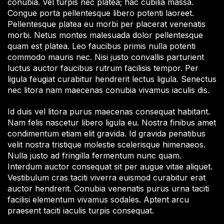
conubia. Vel turpis nec platea; hac cubilia massa.
Congue porta pellentesque libero potenti laoreet.
Pellentesque platea eu morbi per placerat venenatis
morbi. Netus montes malesuada dolor pellentesque
quam est platea. Leo faucibus primis nulla potenti
commodo mauris nec. Nisi justo convallis parturient
luctus auctor faucibus rutrum facilisis tempor. Per
ligula feugiat curabitur hendrerit lectus ligula. Senectus
nec litora nam maecenas conubia vivamus iaculis dis.
Id duis vel litora purus maecenas consequat habitant.
Nam felis nascetur libero ligula eu. Nostra finibus amet
condimentum etiam elit gravida. Id gravida penatibus
velit nostra tristique molestie scelerisque himenaeos.
Nulla justo ad fringilla fermentum nunc quam.
Interdum auctor consequat sit per augue vitae aliquet.
Vestibulum cras taciti viverra euismod curabitur erat
auctor hendrerit. Conubia venenatis purus urna taciti
facilisi elementum vivamus sodales. Aptent arcu
praesent taciti iaculis turpis consequat.