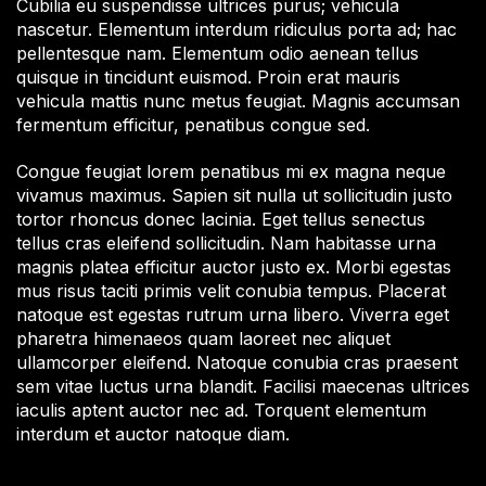
Cubilia eu suspendisse ultrices purus; vehicula
nascetur. Elementum interdum ridiculus porta ad; hac
pellentesque nam. Elementum odio aenean tellus
quisque in tincidunt euismod. Proin erat mauris
vehicula mattis nunc metus feugiat. Magnis accumsan
fermentum efficitur, penatibus congue sed.
Congue feugiat lorem penatibus mi ex magna neque
vivamus maximus. Sapien sit nulla ut sollicitudin justo
tortor rhoncus donec lacinia. Eget tellus senectus
tellus cras eleifend sollicitudin. Nam habitasse urna
magnis platea efficitur auctor justo ex. Morbi egestas
mus risus taciti primis velit conubia tempus. Placerat
natoque est egestas rutrum urna libero. Viverra eget
pharetra himenaeos quam laoreet nec aliquet
ullamcorper eleifend. Natoque conubia cras praesent
sem vitae luctus urna blandit. Facilisi maecenas ultrices
iaculis aptent auctor nec ad. Torquent elementum
interdum et auctor natoque diam.