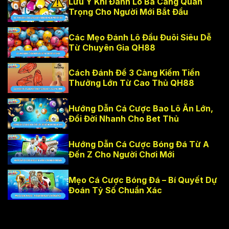
Lưu Ý Khi Đánh Lô Ba Càng Quan
Trọng Cho Người Mới Bắt Đầu
Các Mẹo Đánh Lô Đầu Đuôi Siêu Dễ
Từ Chuyên Gia QH88
Cách Đánh Đề 3 Càng Kiếm Tiền
Thưởng Lớn Từ Cao Thủ QH88
Hướng Dẫn Cá Cược Bao Lô Ăn Lớn,
Đổi Đời Nhanh Cho Bet Thủ
Hướng Dẫn Cá Cược Bóng Đá Từ A
Đến Z Cho Người Chơi Mới
Mẹo Cá Cược Bóng Đá – Bí Quyết Dự
Đoán Tỷ Số Chuẩn Xác