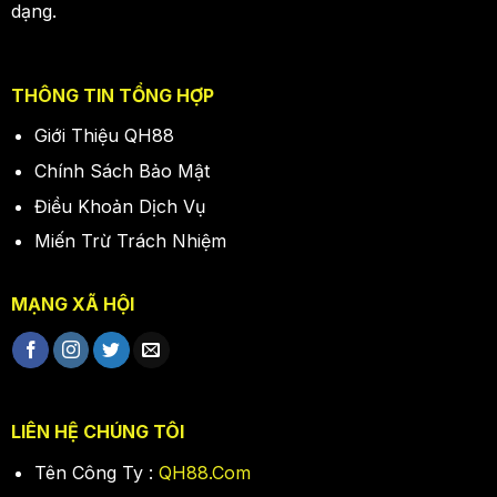
dạng.
THÔNG TIN TỔNG HỢP
Giới Thiệu QH88
Chính Sách Bảo Mật
Điều Khoản Dịch Vụ
Miến Trừ Trách Nhiệm
MẠNG XÃ HỘI
LIÊN HỆ CHÚNG TÔI
Tên Công Ty :
QH88.Com