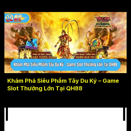
Khám Phá Siêu Phẩm Tây Du Ký – Game
Slot Thưởng Lớn Tại QH88