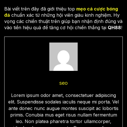
Bài viết trên đây đã giới thiệu top
mẹo cá cược bóng
đá
chuẩn xác từ những hội viên giàu kinh nghiệm. Hy
vọng các chiến thuật trên giúp bạn nhận định đúng và
vào tiền hiệu quả để tăng cơ hội chiến thắng tại
QH88
!
seo
Lorem ipsum odor amet, consectetuer adipiscing
elit. Suspendisse sodales iaculis neque mi porta. Vel
ante donec nunc augue montes suscipit ac lobortis
primis. Conubia mus eget risus nullam fermentum
leo. Non platea pharetra tortor ullamcorper,