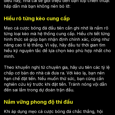
điều này, nhà cái sẽ giới thiệu đến bạn top chiến thuật
hấp dẫn mà bạn không nên bỏ lỡ:
Hiểu rõ từng kèo cung cấp
Mẹo cá cược bóng đá đầu tiên cần ghi nhớ là nắm rõ
từng loại kèo mà hệ thống cung cấp. Hiểu chi tiết từng
hình thức sẽ giúp bạn nhận định chính xác, cũng như
nâng cao tỉ lệ thắng. Vì vậy, hãy đầu tư thời gian tìm
hiểu kỹ nguyên tắc để lựa chọn kèo phù hợp nhất cho
mình.
Theo khuyến nghị từ chuyên gia, hãy ưu tiên các tỷ lệ
chấp cơ bản do nhà cái đưa ra. Với kèo lạ, bạn nên
hạn chế đặt tiền. Nếu muốn thử sức, bạn cũng cần
nghiên cứu kỹ trước khi đặt tiền. Tránh nóng vội dẫn
đến sai lầm trong dự đoán trận đấu.
Nắm vững phong độ thi đấu
Khi áp dụng mẹo cá cược bóng đá chắc thắng, hội