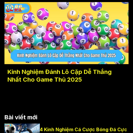
Kinh Nghiệm Đánh Lô Cặp Dễ Thắng
Nhất Cho Game Thủ 2025
Bài viết mới
4 Kinh Nghiệm Cá Cược Bóng Đá Cực